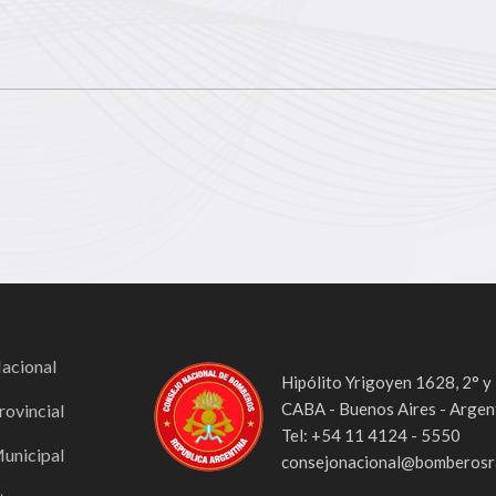
Nacional
Hipólito Yrigoyen 1628, 2° y
CABA - Buenos Aires - Argen
rovincial
Tel: +54 11 4124 - 5550
Municipal
consejonacional@bomberosra