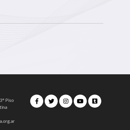
 3° Piso
tina
.org.ar