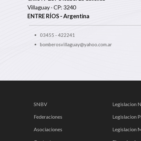
Villaguay - CP: 3240
ENTRE RÍOS
- Argentina
03455 - 422241
bomberosvillaguay@yahoo.com.ar
SNBV
Legislacion 
Federaciones
Legislacion P
Asociaciones
Legislacion 