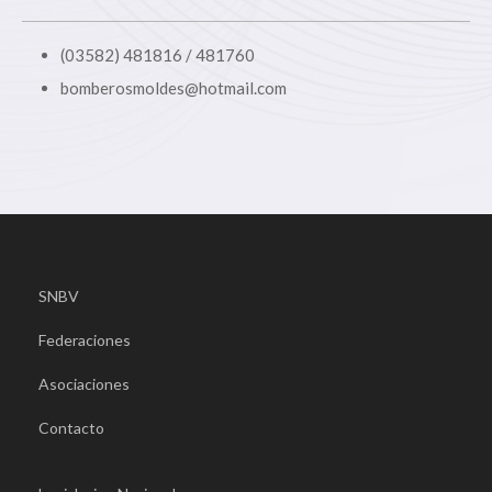
(03582) 481816 / 481760
bomberosmoldes@hotmail.com
SNBV
Federaciones
Asociaciones
Contacto