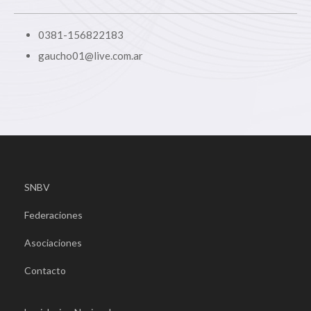
0381-156822183
gaucho01@live.com.ar
SNBV
Federaciones
Asociaciones
Contacto