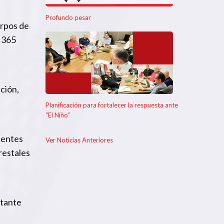
Profundo pesar
erpos de
s 365
ción,
Planificación para fortalecer la respuesta ante
“El Niño”
uentes
Ver Noticias Anteriores
restales
stante