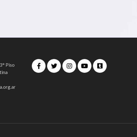
 3° Piso
tina
.org.ar