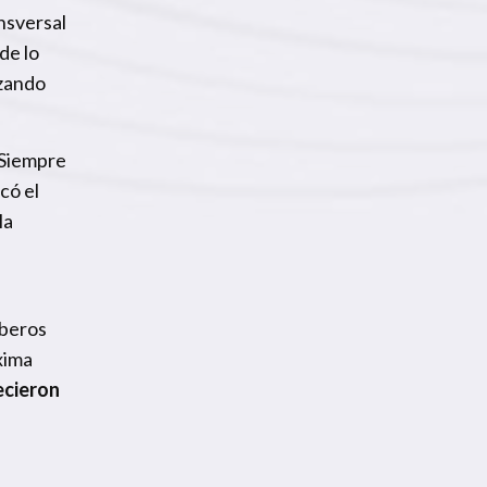
nsversal
de lo
nzando
“Siempre
có el
la
mberos
xima
ecieron