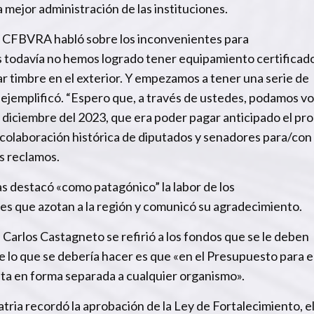
a mejor administración de las instituciones.
el CFBVRA habló sobre los inconvenientes para
ís todavía no hemos logrado tener equipamiento certificad
 timbre en el exterior. Y empezamos a tener una serie de
ejemplificó. “Espero que, a través de ustedes, podamos vol
a diciembre del 2023, que era poder pagar anticipado el pro
a colaboración histórica de diputados y senadores para/con 
s reclamos.
as destacó «como patagónico” la labor de los
les que azotan a la región y comunicó su agradecimiento.
, Carlos Castagneto se refirió a los fondos que se le deben
e lo que se debería hacer es que «en el Presupuesto para e
sta en forma separada a cualquier organismo».
tria recordó la aprobación de la Ley de Fortalecimiento, el