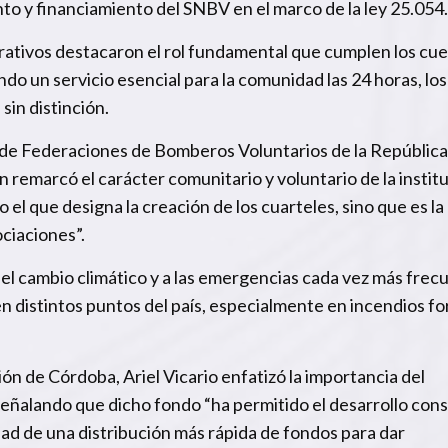
to y financiamiento del SNBV en el marco de la ley 25.054.
rativos destacaron el rol fundamental que cumplen los cu
do un servicio esencial para la comunidad las 24 horas, lo
sin distinción.
o de Federaciones de Bomberos Voluntarios de la República
 remarcó el carácter comunitario y voluntario de la institu
el que designa la creación de los cuarteles, sino que es la
ciaciones”.
el cambio climático y a las emergencias cada vez más frec
 distintos puntos del país, especialmente en incendios fo
ión de Córdoba, Ariel Vicario enfatizó la importancia del
señalando que dicho fondo “ha permitido el desarrollo con
dad de una distribución más rápida de fondos para dar