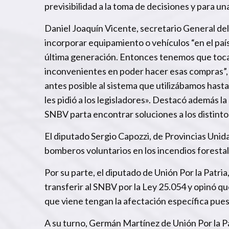
previsibilidad a la toma de decisiones y para un
Daniel Joaquín Vicente, secretario General d
incorporar equipamiento o vehículos “en el pa
última generación. Entonces tenemos que tocar
inconvenientes en poder hacer esas compras”, 
antes posible al sistema que utilizábamos hast
les pidió a los legisladores». Destacó además l
SNBV parta encontrar soluciones a los distinto
El diputado Sergio Capozzi, de Provincias Unid
bomberos voluntarios en los incendios foresta
Por su parte, el diputado de Unión Por la Patria
transferir al SNBV por la Ley 25.054 y opinó qu
que viene tengan la afectación específica pue
A su turno, Germán Martínez de Unión Por la Pa