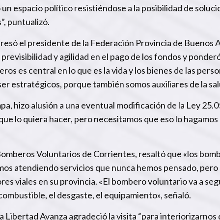
un espacio político resistiéndose a la posibilidad de soluc
”, puntualizó.
xpresó el presidente de la Federación Provincia de Buenos 
previsibilidad y agilidad en el pago de los fondos y ponder
s es central en lo que es la vida y los bienes de las perso
er estratégicos, porque también somos auxiliares de la sa
pa, hizo alusión a una eventual modificación de la Ley 25.05
 que lo quiera hacer, pero necesitamos que eso lo hagamos
Bomberos Voluntarios de Corrientes, resaltó que «los bom
tamos atendiendo servicios que nunca hemos pensado, pero
es viales en su provincia. «El bombero voluntario va a seg
l combustible, el desgaste, el equipamiento», señaló.
 Libertad Avanza agradeció la visita “para interiorizarnos 