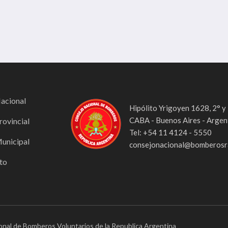
Nacional
Hipólito Yrigoyen 1628, 2° y
CABA - Buenos Aires - Argen
rovincial
Tel: +54 11 4124 - 5550
Municipal
consejonacional@bomberosra
to
onal de Bomberos Voluntarios de la Republica Argentina