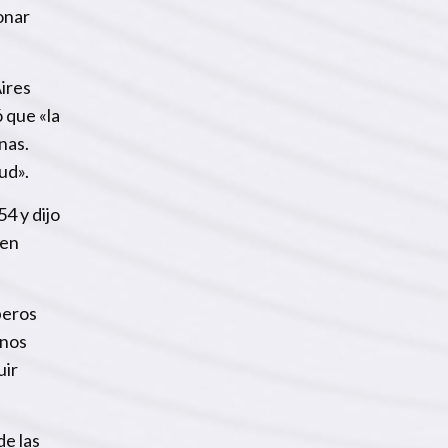
ionar
Aires
ó que «la
nas.
lud».
4 y dijo
 en
beros
 nos
uir
de las