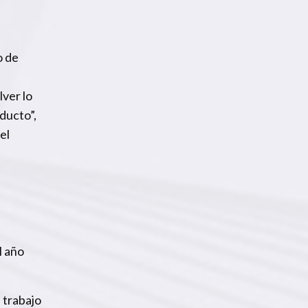
o de
ver lo
ducto”,
el
l año
 trabajo