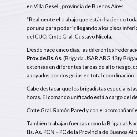
en Villa Gesell, provincia de Buenos Aires.
“Realmente el trabajo que están haciendo toda
por una para poder ir llegando a los pisos infer
del CUO, Cmte.Gral. Gustavo Nicola.
Desde hace cinco días, las diferentes Federac
Prov.de.Bs.As.
(Brigada USAR ARG 13)y Brigada
extensas en diferentes tareas de alto riesgo, 
apoyados por dos grúas en total coordinación.
Cabe destacar que los brigadistas especialista
horas. El comando unificado está a cargo del d
Cmte.Gral
. Ramón Pared
y con el acompañamien
También trabajan fuerzas como la Brigada Usar 
Bs. As. PCN – PC de la Provincia de Buenos Aires