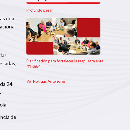
Profundo pesar
sas una
nacional
das
Planificación para fortalecer la respuesta ante
pesadas,
“El Niño”
Ver Noticias Anteriores
ada 24
.
ola.
incia de