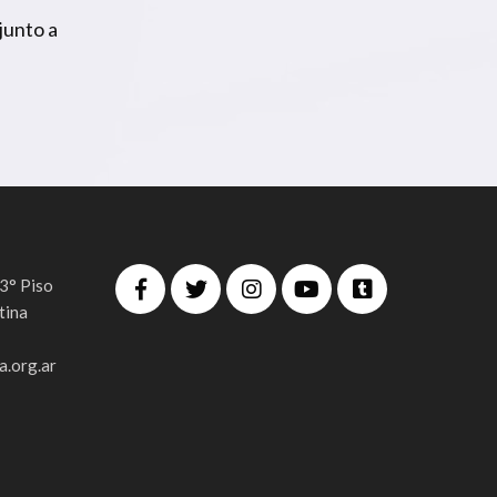
junto a
 3° Piso
tina
.org.ar