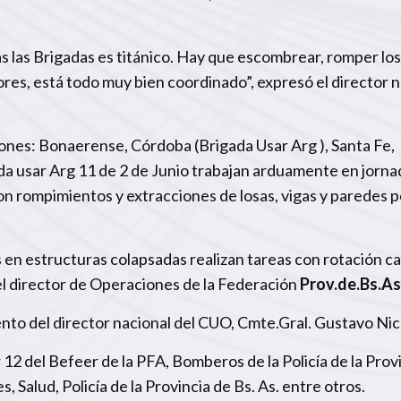
s las Brigadas es titánico. Hay que escombrear, romper lo
iores, está todo muy bien coordinado”, expresó el director 
iones: Bonaerense, Córdoba (Brigada Usar Arg ), Santa Fe,
 usar Arg 11 de 2 de Junio trabajan arduamente en jorna
con rompimientos y extracciones de losas, vigas y paredes 
s en
estructuras colapsadas
realizan tareas con rotación c
el director de Operaciones de la Federación
Prov.de.Bs.As
to del director nacional del CUO, Cmte.Gral. Gustavo Nic
12 del Befeer de la PFA, Bomberos de la Policía de la Prov
, Salud, Policía de la Provincia de Bs. As. entre otros.