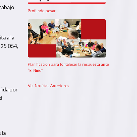
rabajo
Profundo pesar
ta a la
 25.054,
Planificación para fortalecer la respuesta ante
“El Niño”
Ver Noticias Anteriores
rida por
tá
 la