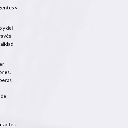
igentes y
 y del
través
alidad
er
ones,
mberas
 de
entantes