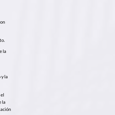
ron
to.
e la
 y la
 el
 la
tación