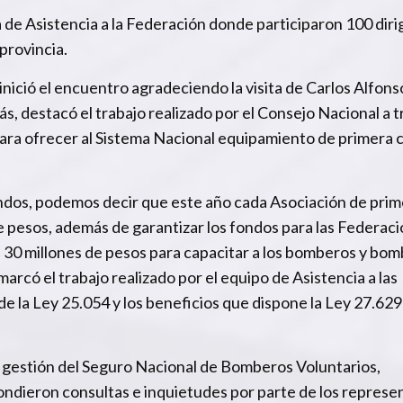
da de Asistencia a la Federación donde participaron 100 dir
provincia.
inició el encuentro agradeciendo la visita de Carlos Alfonso
s, destacó el trabajo realizado por el Consejo Nacional a 
ra ofrecer al Sistema Nacional equipamiento de primera c
 fondos, podemos decir que este año cada Asociación de prim
 pesos, además de garantizar los fondos para las Federaci
e 30 millones de pesos para capacitar a los bomberos y bo
marcó el trabajo realizado por el equipo de Asistencia a las
de la Ley 25.054 y los beneficios que dispone la Ley 27.629
a gestión del Seguro Nacional de Bomberos Voluntarios,
pondieron consultas e inquietudes por parte de los repres