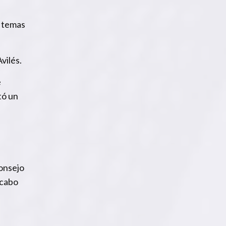
s temas
vilés.
e
tó un
Consejo
 cabo