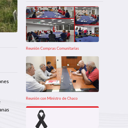
Reunión Compras Comunitarias
ones
Reunión con Ministro de Chaco
e
banas