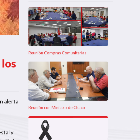
Reunión Compras Comunitarias
 los
n alerta
Reunión con Ministro de Chaco
stal y