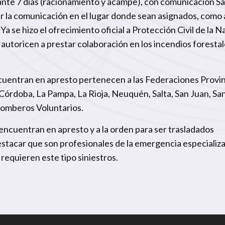
ante 7 días (racionamiento y acampe), con comunicación Sat
ar la comunicación en el lugar donde sean asignados, como 
 se hizo el ofrecimiento oficial a Protección Civil de la N
 autoricen a prestar colaboración en los incendios foresta
cuentran en apresto pertenecen a las Federaciones Provin
órdoba, La Pampa, La Rioja, Neuquén, Salta, San Juan, San 
 Bomberos Voluntarios.
encuentran en apresto y a la orden para ser trasladados
stacar que son profesionales de la emergencia especializ
requieren este tipo siniestros.