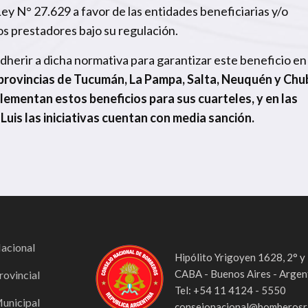
 Ley N° 27.629 a favor de las entidades beneficiarias y/o
los prestadores bajo su regulación.
adherir a dicha normativa para garantizar este beneficio en
 provincias de Tucumán, La Pampa, Salta, Neuquén y Chu
lementan estos beneficios para sus cuarteles, y en las
Luis las iniciativas cuentan con media sanción.
Nacional
Hipólito Yrigoyen 1628, 2° y
CABA - Buenos Aires - Argen
rovincial
Tel: +54 11 4124 - 5550
Municipal
consejonacional@bomberosra