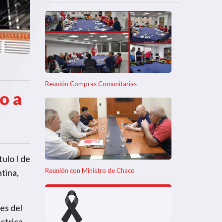
Reunión Compras Comunitarias
o a
ulo I de
Reunión con Ministro de Chaco
tina,
es del
ctrica,