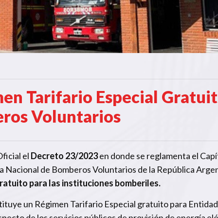
en Tarifario Especial Gratuit
ros Voluntarios
ficial el
Decreto 23/2023
en donde se reglamenta el Capít
ma Nacional de Bomberos Voluntarios de la República Argen
ratuito para las instituciones bomberiles.
stituye un Régimen Tarifario Especial gratuito para Entidad
ecto de los servicios públicos de provisión de energía elé