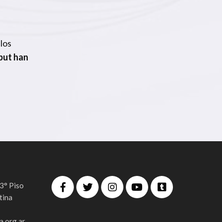
 los
but han
 3° Piso
tina
.org.ar