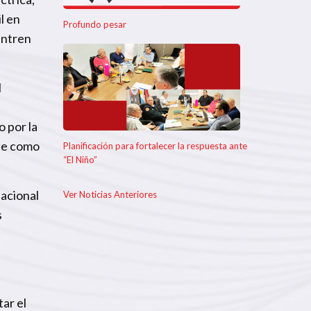
l en
Profundo pesar
entren
l
 por la
nte como
Planificación para fortalecer la respuesta ante
“El Niño”
Nacional
Ver Noticias Anteriores
s
ar el