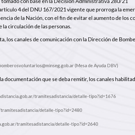
ha tomado con base en la Decisión Administrativa 280/21
l artículo 4 del DNU 167/2021 vigente que prorroga la eme
ncia de la Nación, con el fin de evitar el aumento de los c
 la circulación de las personas.
ta, los canales de comunicación con la Dirección de Bomb
bomberosvoluntarios@minseg.gob.ar (Mesa de Ayuda DBV)
a documentación que se deba remitir, los canales habilita
adistancia.gob.ar/tramitesadistancia/detalle-tipo?id=1676
r/tramitesadistancia/detalle-tipo?id=2480
a.gob.ar/tramitesadistancia/detalle-tipo?id=2640