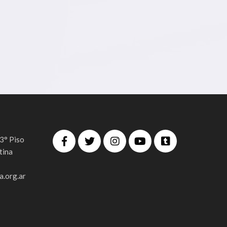
 3° Piso
tina
.org.ar