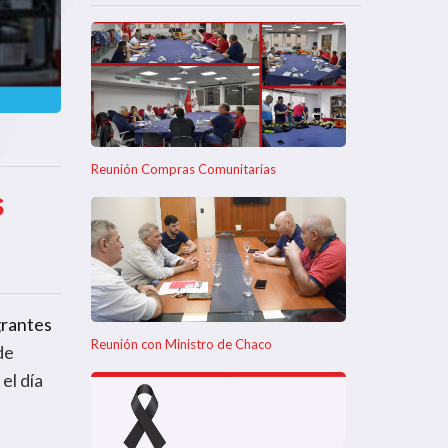
Reunión Compras Comunitarias
s
grantes
Reunión con Ministro de Chaco
de
el día