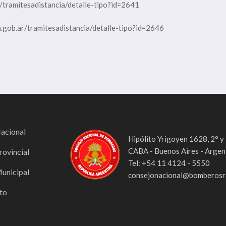
r/tramitesadistancia/detalle-tipo?id=2641
a.gob.ar/tramitesadistancia/detalle-tipo?id=2646
Nacional
Hipólito Yrigoyen 1628, 2° y
CABA - Buenos Aires - Argen
rovincial
Tel: +54 11 4124 - 5550
Municipal
consejonacional@bomberosra
to