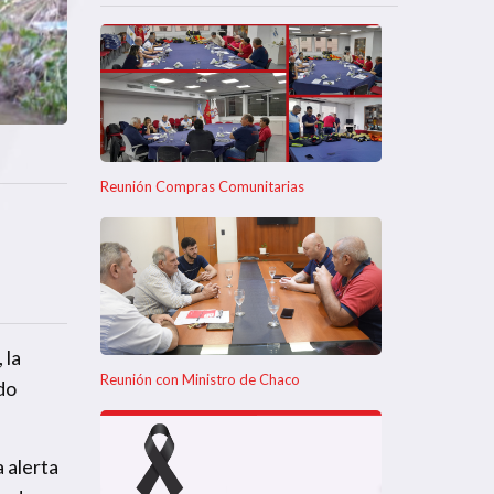
Reunión Compras Comunitarias
 la
Reunión con Ministro de Chaco
do
 alerta