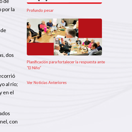
io de
 por la
Profundo pesar
 de
as, dos
Planificación para fortalecer la respuesta ante
“El Niño”
ecorrió
Ver Noticias Anteriores
o al río;
y en el
bados
nel, con