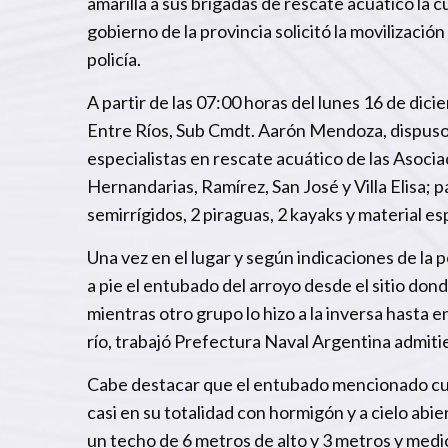
amarilla a sus brigadas de rescate acuático la c
gobierno de la provincia solicitó la movilizació
policía.
A partir de las 07:00 horas del lunes 16 de di
Entre Ríos, Sub Cmdt. Aarón Mendoza, dispuso
especialistas en rescate acuático de las Asoc
Hernandarias, Ramírez, San José y Villa Elisa;
semirrígidos, 2 piraguas, 2 kayaks y material es
Una vez en el lugar y según indicaciones de la p
a pie el entubado del arroyo desde el sitio don
mientras otro grupo lo hizo a la inversa hasta 
río, trabajó Prefectura Naval Argentina admiti
Cabe destacar que el entubado mencionado cu
casi en su totalidad con hormigón y a cielo abi
un techo de 6 metros de alto y 3 metros y medi