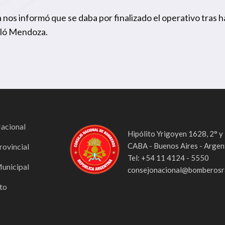
 nos informó que se daba por finalizado el operativo tras 
ñaló Mendoza.
Nacional
Hipólito Yrigoyen 1628, 2° y
CABA - Buenos Aires - Argen
rovincial
Tel: +54 11 4124 - 5550
Municipal
consejonacional@bomberosra
to