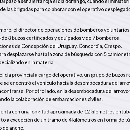
ual pasó a ser alerta roja el día domingo, cuando el minister
n de las brigadas para colaborar con el operativo desplegado
ciembre, el director de operaciones de bomberos voluntarios
 de 8 buzos certificados y equipados y de 7 bomberos
iaciones de Concepción del Uruguay, Concordia, Crespo,
 para desplazarse hasta la zona de búsqueda con 5 camionet
pecializado en la materia.
olicía provincial a cargo del operativo, un grupo de buzos r
de se encontró el vehículo hacia la desembocadura del arroy
encontrarse. Por otro lado, en la desembocadura del arroyo 
endo la colaboración de embarcaciones civiles.
enta con una longitud aproximada de 12 kilómetros entu
erto a excepción de un tramo de 4 kilómetros en forma de tú
o de ancho.