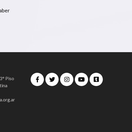
haber
 3° Piso
tina
.org.ar