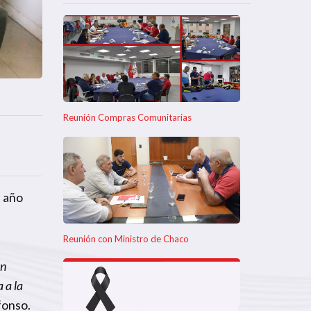
Reunión Compras Comunitarias
l año
Reunión con Ministro de Chaco
en
 a la
fonso.