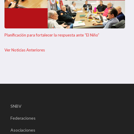
Planificación para fortalecer la respuesta ante “El Niño”
Ver Noticias Anteriores
SNBV
Federaciones
Asociaciones