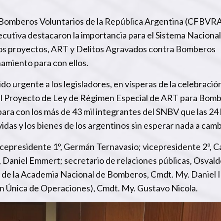
 Bomberos Voluntarios de la República Argentina (CFBVRA
jecutiva destacaron la importancia para el Sistema Nacional
dos proyectos, ART y Delitos Agravados contra Bomberos
amiento para con ellos.
o urgente a los legisladores, en vísperas de la celebración
el Proyecto de Ley de Régimen Especial de ART para Bom
ara con los más de 43 mil integrantes del SNBV que las 24
s vidas y los bienes de los argentinos sin esperar nada a camb
icepresidente 1º, Germán Ternavasio; vicepresidente 2º, C
, Daniel Emmert; secretario de relaciones públicas, Osvald
or de la Academia Nacional de Bomberos, Cmdt. My. Daniel I
n Única de Operaciones), Cmdt. My. Gustavo Nicola.