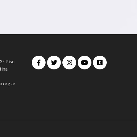
 3° Piso
tina
.org.ar