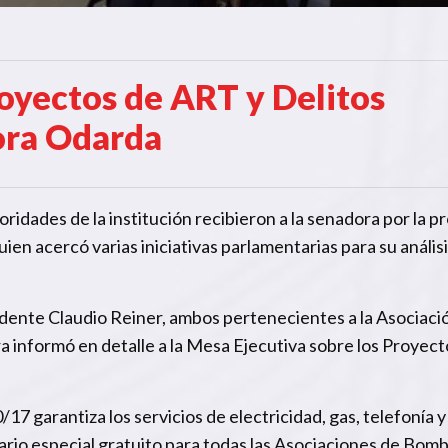
royectos de ART y Delitos
ora Odarda
ridades de la institución recibieron a la senadora por la p
n acercó varias iniciativas parlamentarias para su análisi
dente Claudio Reiner, ambos pertenecientes a la Asociaci
 informó en detalle a la Mesa Ejecutiva sobre los Proyect
7 garantiza los servicios de electricidad, gas, telefonía 
rio especial gratuito para todas las Asociaciones de Bom