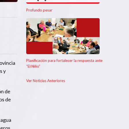
Profundo pesar
Planificación para fortalecer la respuesta ante
rovincia
“El Niño”
s y
Ver Noticias Anteriores
ón de
os de
y agua
beros