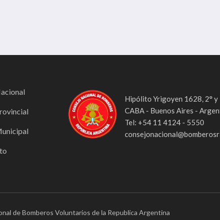
Nacional
Hipólito Yrigoyen 1628, 2° y
CABA - Buenos Aires - Argen
rovincial
Tel: +54 11 4124 - 5550
Municipal
consejonacional@bomberosra
to
onal de Bomberos Voluntarios de la Republica Argentina