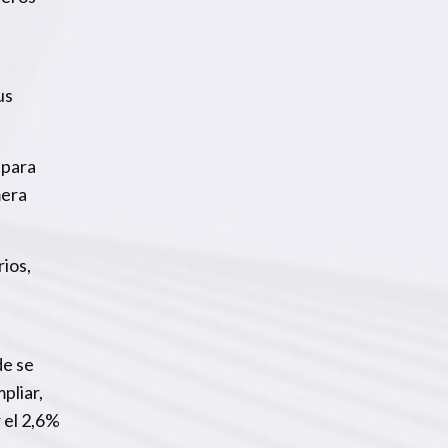
us
 para
mera
ios,
de se
pliar,
 el 2,6%