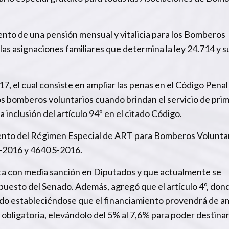
ento de una pensión mensual y vitalicia para los Bomberos
 las asignaciones familiares que determina la ley 24.714 y s
, el cual consiste en ampliar las penas en el Código Penal
os bomberos voluntarios cuando brindan el servicio de pri
 inclusión del artículo 94º en el citado Código.
iento del Régimen Especial de ART para Bomberos Voluntar
S-2016 y 4640 S-2016.
nta con media sanción en Diputados y que actualmente se
uesto del Senado. Además, agregó que el artículo 4º, don
ado estableciéndose que el financiamiento provendrá de am
 obligatoria, elevándolo del 5% al 7,6% para poder destinar