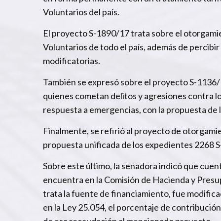
Voluntarios del país.
El proyecto S-1890/17 trata sobre el otorgami
Voluntarios de todo el país, además de percibir
modificatorias.
También se expresó sobre el proyecto S-1136/17
quienes cometan delitos y agresiones contra l
respuesta a emergencias, con la propuesta de la
Finalmente, se refirió al proyecto de otorgam
propuesta unificada de los expedientes 2268 
Sobre este último, la senadora indicó que cue
encuentra en la Comisión de Hacienda y Presup
trata la fuente de financiamiento, fue modific
en la Ley 25.054, el porcentaje de contribución
de esa recaudación al mencionado proyecto.