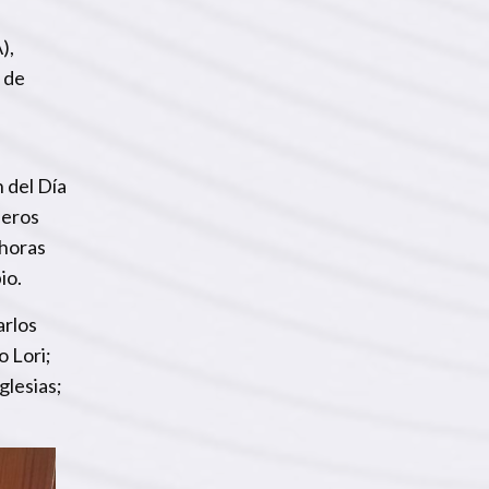
),
 de
 del Día
beros
 horas
io.
arlos
o Lori;
glesias;