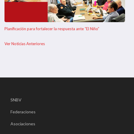
Planificación para fortalecer la respuesta ante “El Niño”
Ver Noticias Anteriores
SNBV
Federaciones
Asociaciones