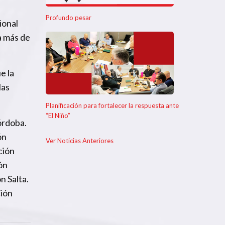
Profundo pesar
ional
a más de
e la
las
Planificación para fortalecer la respuesta ante
“El Niño”
órdoba.
ón
Ver Noticias Anteriores
ción
ón
n Salta.
ción