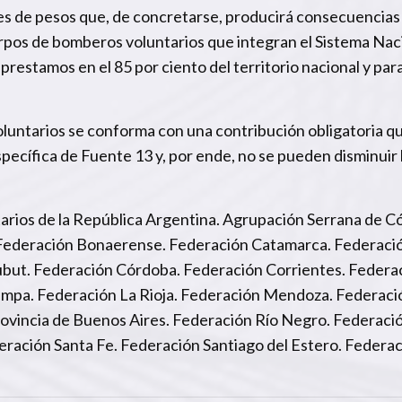
nes de pesos que, de concretarse, producirá consecuencias
erpos de bomberos voluntarios que integran el Sistema Nac
 prestamos en el 85 por ciento del territorio nacional y par
luntarios se conforma con una contribución obligatoria qu
pecífica de Fuente 13 y, por ende, no se pueden disminuir 
rios de la República Argentina. Agrupación Serrana de C
. Federación Bonaerense. Federación Catamarca. Federaci
ubut. Federación Córdoba. Federación Corrientes. Federa
Pampa. Federación La Rioja. Federación Mendoza. Federaci
vincia de Buenos Aires. Federación Río Negro. Federació
eración Santa Fe. Federación Santiago del Estero. Federa