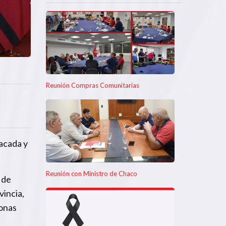
Reunión Compras Comunitarias
tacada y
Reunión con Ministro de Chaco
 de
vincia,
donas