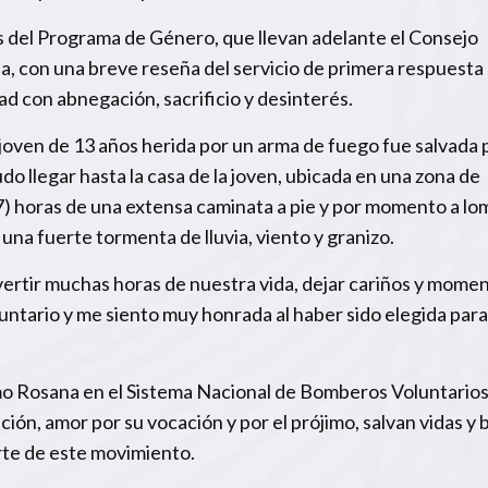
s del Programa de Género, que llevan adelante el Consejo
, con una breve reseña del servicio de primera respuesta
d con abnegación, sacrificio y desinterés.
joven de 13 años herida por un arma de fuego fue salvada p
o llegar hasta la casa de la joven, ubicada en una zona de
(7) horas de una extensa caminata a pie y por momento a lo
 una fuerte tormenta de lluvia, viento y granizo.
vertir muchas horas de nuestra vida, dejar cariños y mome
untario y me siento muy honrada al haber sido elegida para
o Rosana en el Sistema Nacional de Bomberos Voluntarios
ión, amor por su vocación y por el prójimo, salvan vidas y 
arte de este movimiento.