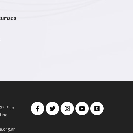
á sumada
s
 3° Piso
tina
.org.ar