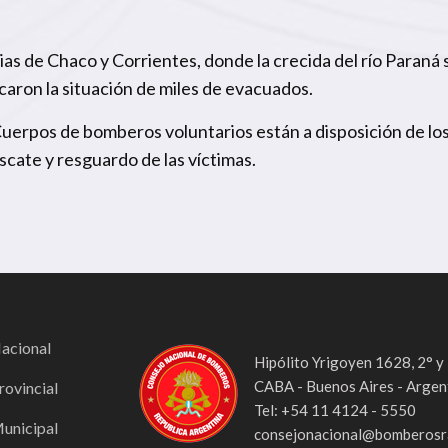
ias de Chaco y Corrientes, donde la crecida del río Paran
licaron la situación de miles de evacuados.
 Cuerpos de bomberos voluntarios están a disposición de lo
escate y resguardo de las víctimas.
Nacional
Hipólito Yrigoyen 1628, 2° y
CABA - Buenos Aires - Argen
rovincial
Tel: +54 11 4124 - 5550
Municipal
consejonacional@bomberosra