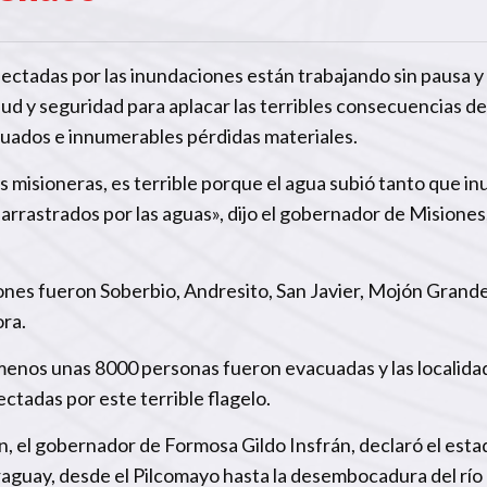
ectadas por las inundaciones están trabajando sin pausa y
lud y seguridad para aplacar las terribles consecuencias de
cuados e innumerables pérdidas materiales.
as misioneras, es terrible porque el agua subió tanto que in
arrastrados por las aguas», dijo el gobernador de Misiones
ones fueron Soberbio, Andresito, San Javier, Mojón Grande
ora.
 menos unas 8000 personas fueron evacuadas y las localida
ctadas por este terrible flagelo.
ón, el gobernador de Formosa Gildo Insfrán, declaró el esta
raguay, desde el Pilcomayo hasta la desembocadura del río