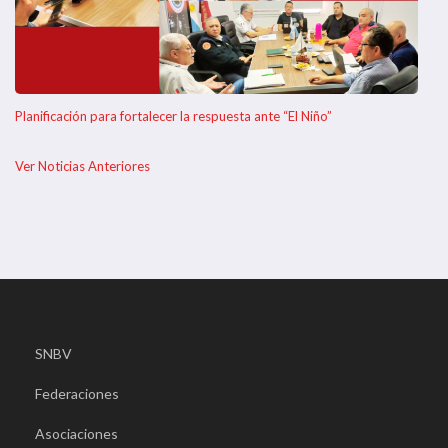
Planificación para fortalecer la respuesta ante “El Niño”
Ver Noticias Anteriores
SNBV
Federaciones
Asociaciones