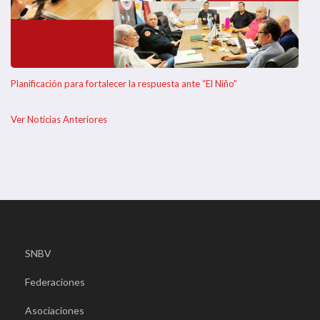
Planificación para fortalecer la respuesta ante “El Niño”
Ver Noticias Anteriores
SNBV
Federaciones
Asociaciones