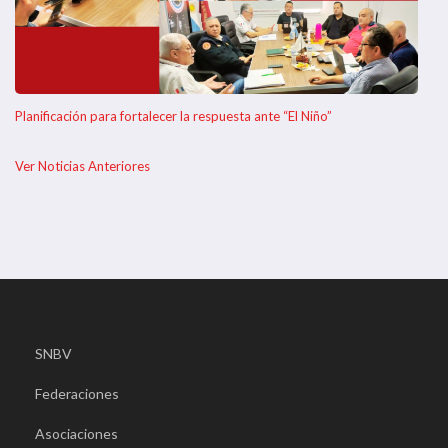
Planificación para fortalecer la respuesta ante “El Niño”
Ver Noticias Anteriores
SNBV
Federaciones
Asociaciones