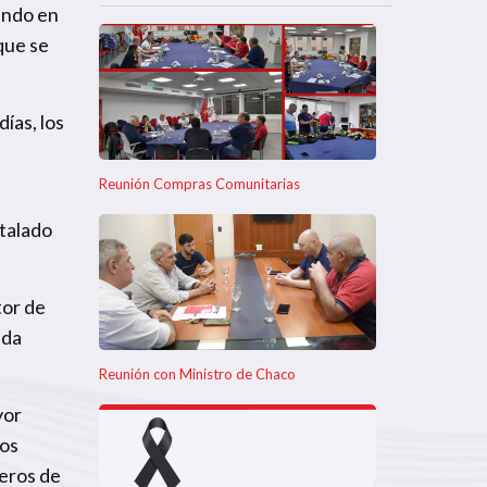
ando en
que se
ías, los
Reunión Compras Comunitarias
talado
tor de
uda
Reunión con Ministro de Chaco
yor
los
eros de