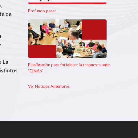
,
Profundo pesar
te de
a
e
e La
Planificación para fortalecer la respuesta ante
istintos
“El Niño”
Ver Noticias Anteriores