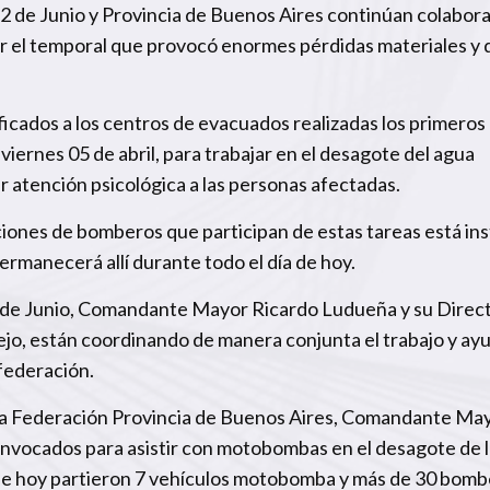
2 de Junio y Provincia de Buenos Aires continúan colabor
por el temporal que provocó enormes pérdidas materiales y 
icados a los centros de evacuados realizadas los primeros d
ernes 05 de abril, para trabajar en el desagote del agua
 atención psicológica a las personas afectadas.
ones de bomberos que participan de estas tareas está ins
 permanecerá allí durante todo el día de hoy.
2 de Junio, Comandante Mayor Ricardo Ludueña y su Direc
o, están coordinando de manera conjunta el trabajo y ay
federación.
e la Federación Provincia de Buenos Aires, Comandante Ma
nvocados para asistir con motobombas en el desagote de 
 de hoy partieron 7 vehículos motobomba y más de 30 bomb