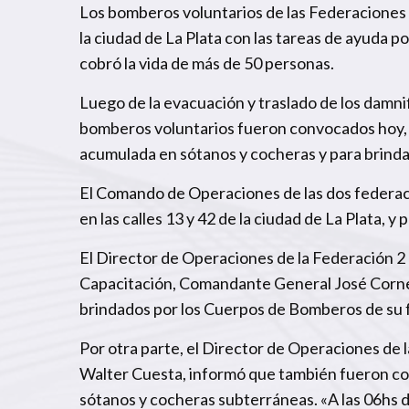
Los bomberos voluntarios de las Federaciones 
la ciudad de La Plata con las tareas de ayuda 
cobró la vida de más de 50 personas.
Luego de la evacuación y traslado de los damnif
bomberos voluntarios fueron convocados hoy, vi
acumulada en sótanos y cocheras y para brindar
El Comando de Operaciones de las dos federaci
en las calles 13 y 42 de la ciudad de La Plata, y
El Director de Operaciones de la Federación 
Capacitación, Comandante General José Cornej
brindados por los Cuerpos de Bomberos de su 
Por otra parte, el Director de Operaciones d
Walter Cuesta, informó que también fueron co
sótanos y cocheras subterráneas. «A las 06hs