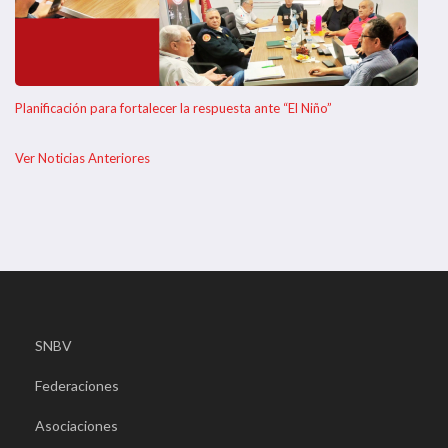
Planificación para fortalecer la respuesta ante “El Niño”
Ver Noticias Anteriores
SNBV
Federaciones
Asociaciones