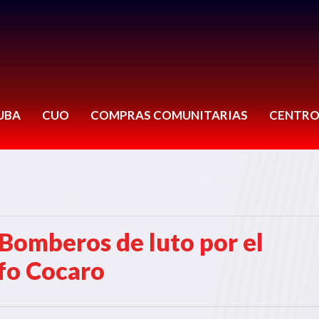
UBA
CUO
COMPRAS COMUNITARIAS
CENTRO
 Bomberos de luto por el
fo Cocaro