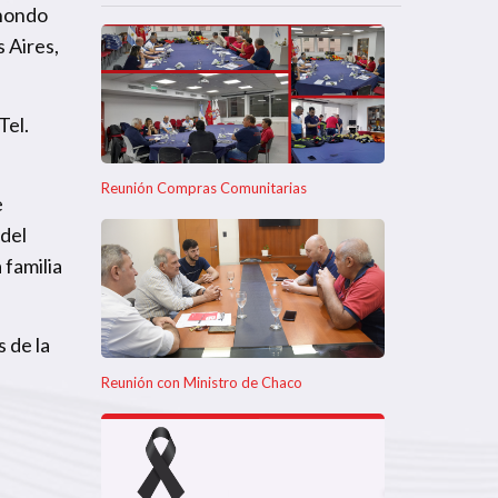
 hondo
 Aires,
Tel.
Reunión Compras Comunitarias
e
 del
 familia
 de la
Reunión con Ministro de Chaco