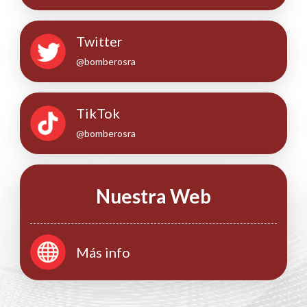
Twitter
@bomberosra
TikTok
@bomberosra
Nuestra Web
Más info